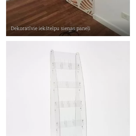
Dekoratīvie iekštelpu sienas paneļi